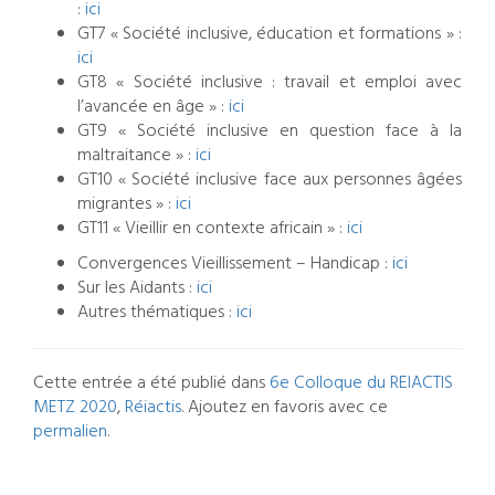
:
ici
GT7 « Société inclusive, éducation et formations » :
ici
GT8 « Société inclusive : travail et emploi avec
l’avancée en âge » :
ici
GT9 « Société inclusive en question face à la
maltraitance » :
ici
GT10 « Société inclusive face aux personnes âgées
migrantes » :
ici
GT11 « Vieillir en contexte africain » :
ici
Convergences Vieillissement – Handicap :
ici
Sur les Aidants :
ici
Autres thématiques :
ici
Cette entrée a été publié dans
6e Colloque du REIACTIS
METZ 2020
,
Réiactis
. Ajoutez en favoris avec ce
permalien
.
Navigation