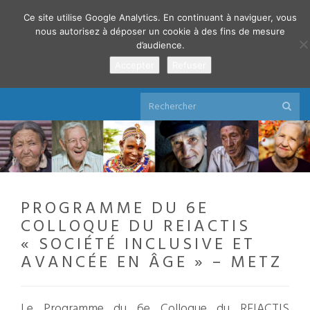
Ce site utilise Google Analytics. En continuant à naviguer, vous
nous autorisez à déposer un cookie à des fins de mesure
d’audience.
Accepter
Refuser
Réseau d'Études International sur l'Âge, la
CitoyenneTé et l'Intégration Socio-économique
PROGRAMME DU 6E
COLLOQUE DU REIACTIS
« SOCIÉTÉ INCLUSIVE ET
AVANCÉE EN ÂGE » – METZ
Le Programme du 6e Colloque du REIACTIS