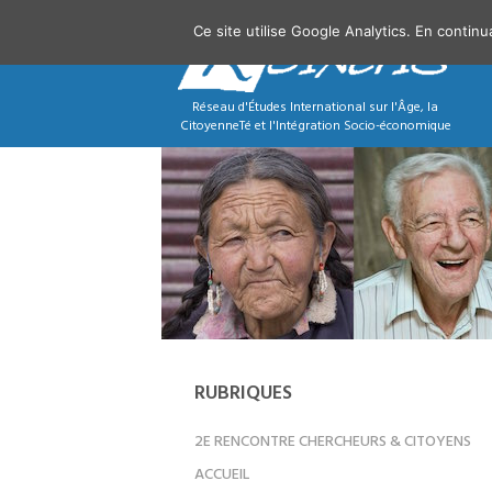
Ce site utilise Google Analytics. En contin
Réseau d'Études International sur l'Âge, la
CitoyenneTé et l'Intégration Socio-économique
RUBRIQUES
2E RENCONTRE CHERCHEURS & CITOYENS
ACCUEIL