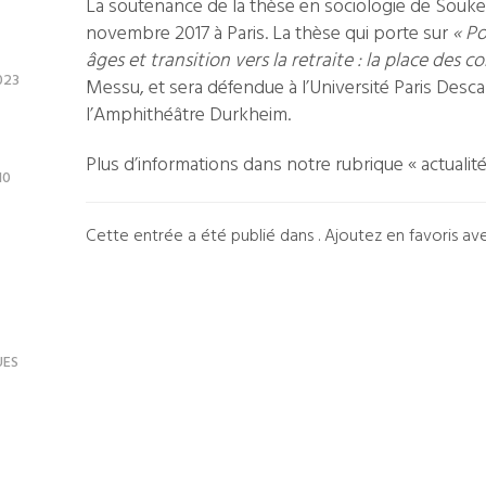
La soutenance de la thèse en sociologie de Souk
novembre 2017 à Paris. La thèse qui porte sur
« Po
âges et transition vers la retraite : la place des 
023
Messu, et sera défendue à l’Université Paris Desca
l’Amphithéâtre Durkheim.
Plus d’informations dans notre rubrique « actualit
10
Cette entrée a été publié dans . Ajoutez en favoris a
Navigation
pour
les
UES
articles