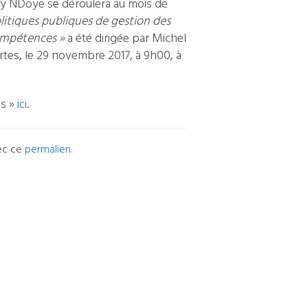
ey NDoye se déroulera au mois de
litiques publiques de gestion des
compétences »
a été dirigée par Michel
rtes, le 29 novembre 2017, à 9h00, à
és »
ici
.
vec ce
permalien
.