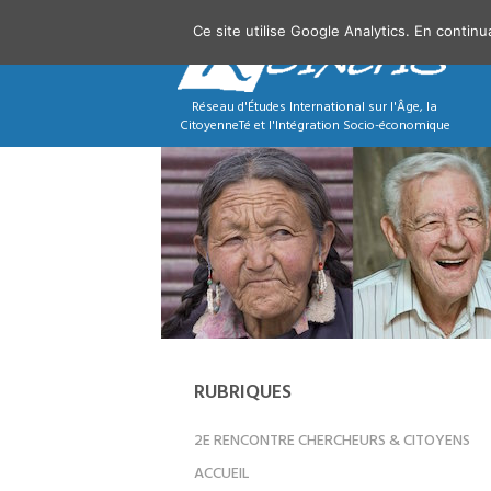
Ce site utilise Google Analytics. En contin
Réseau d'Études International sur l'Âge, la
CitoyenneTé et l'Intégration Socio-économique
RUBRIQUES
2E RENCONTRE CHERCHEURS & CITOYENS
ACCUEIL