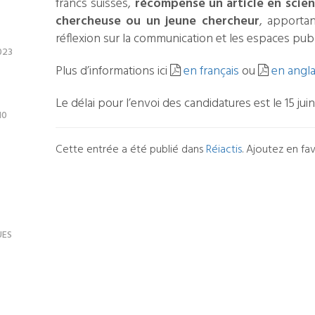
francs suisses,
récompense un article en scien
chercheuse ou un jeune chercheur
, apportan
réflexion sur la communication et les espaces publ
023
Plus d’informations ici
en français
ou
en angla
Le délai pour l’envoi des candidatures est le 15 juin
10
Cette entrée a été publié dans
Réiactis
. Ajoutez en fa
Navigation
pour
les
UES
articles