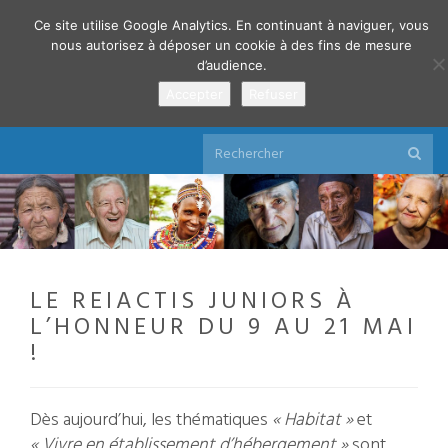
Ce site utilise Google Analytics. En continuant à naviguer, vous
nous autorisez à déposer un cookie à des fins de mesure
d’audience.
Accepter
Refuser
Réseau d'Études International sur l'Âge, la
CitoyenneTé et l'Intégration Socio-économique
LE REIACTIS JUNIORS À
L’HONNEUR DU 9 AU 21 MAI
!
Dès aujourd’hui, les thématiques
« Habitat »
et
« Vivre en établissement d’hébergement »
sont